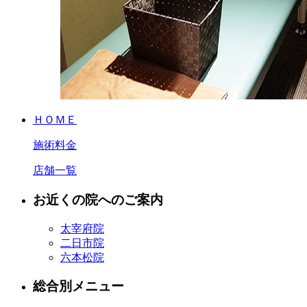
ＨＯＭＥ
施術料金
店舗一覧
お近くの院へのご案内
太宰府院
二日市院
六本松院
総合別メニュー