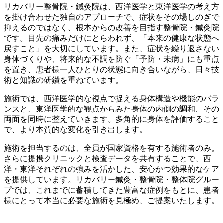
リカバリー整骨院・鍼灸院は、西洋医学と東洋医学の考え方
を掛け合わせた独自のアプローチで、症状をその場しのぎで
抑えるのではなく、根本からの改善を目指す整骨院・鍼灸院
です。目先の痛みだけにとらわれず、「本来の健康な状態へ
戻すこと」を大切にしています。また、症状を繰り返さない
身体づくりや、将来的な不調を防ぐ「予防・未病」にも重点
を置き、患者様一人ひとりの状態に向き合いながら、日々技
術と知識の研鑽を重ねています。
施術では、西洋医学的な視点で捉える身体構造や機能のバラ
ンスと、東洋医学的な観点からみた身体の内側の調和、その
両面を同時に整えていきます。多角的に身体を評価すること
で、より本質的な変化を引き出します。
施術を担当するのは、全員が国家資格を有する施術者のみ。
さらに提携クリニックと検査データを共有することで、西
洋・東洋それぞれの強みを活かした、安心かつ効果的なケア
を提供しています。リカバリー鍼灸・整骨院・整体院グルー
プでは、これまでに蓄積してきた豊富な症例をもとに、患者
様にとって本当に必要な施術を見極め、ご提案いたします。