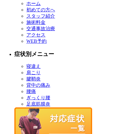
ホーム
初めての方へ
スタッフ紹介
施術料金
交通事故治療
アクセス
WEB予約
症状別メニュー
寝違え
肩こり
腱鞘炎
背中の痛み
腰痛
ぎっくり腰
足底筋膜炎